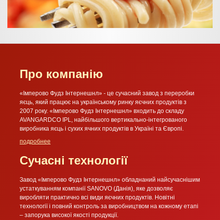
Про компанію
«Імперово Фудз Інтернешнл» - це сучасний завод з переробки
яєць, який працює на українському ринку яєчних продуктів з
2007 року. «Імперово Фудз Інтернешнл» входить до складу
AVANGARDCO IPL, найбільшого вертикально-інтегрованого
виробника яєць і сухих ячних продуктів в Україні та Європі.
подробнее
Сучасні технології
Завод «Імперово Фудз Інтернешнл» обладнаний найсучаснішим
устаткуванням компанії SANOVO (Данія), яке дозволяє
виробляти практично всі види яєчних продуктів. Новітні
технології і повний контроль за виробництвом на кожному етапі
– запорука високої якості продукції.