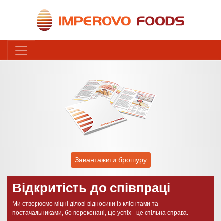
Завантажити брошуру
Відкритість до співпраці
Ми створюємо міцні ділові відносини із клієнтами та
постачальниками, бо переконані, що успіх - це спільна справа.