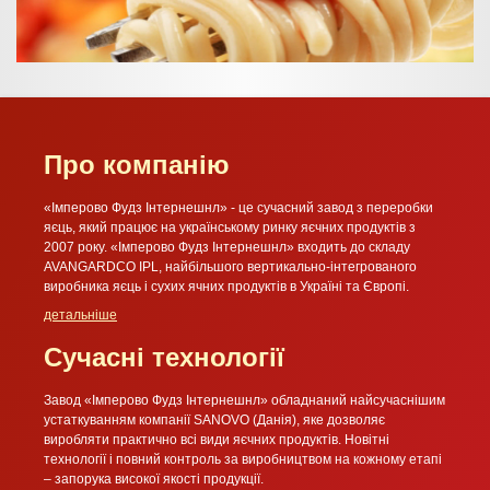
Про компанію
«Імперово Фудз Інтернешнл» - це сучасний завод з переробки
яєць, який працює на українському ринку яєчних продуктів з
2007 року. «Імперово Фудз Інтернешнл» входить до складу
AVANGARDCO IPL, найбільшого вертикально-інтегрованого
виробника яєць і сухих ячних продуктів в Україні та Європі.
детальніше
Сучасні технології
Завод «Імперово Фудз Інтернешнл» обладнаний найсучаснішим
устаткуванням компанії SANOVO (Данія), яке дозволяє
виробляти практично всі види яєчних продуктів. Новітні
технології і повний контроль за виробництвом на кожному етапі
– запорука високої якості продукції.